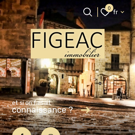
Langue
0
fr
Langue
0
Accueil
fr
et si on faisait
connaissance ?