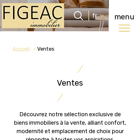
Langue
fr
menu
Langue
0
Accueil
fr
Accueil
Ventes
Ventes
Découvrez notre sélection exclusive de
biens immobiliers à la vente, alliant confort,
modernité et emplacement de choix pour
répondre à toutes vos aspirations.