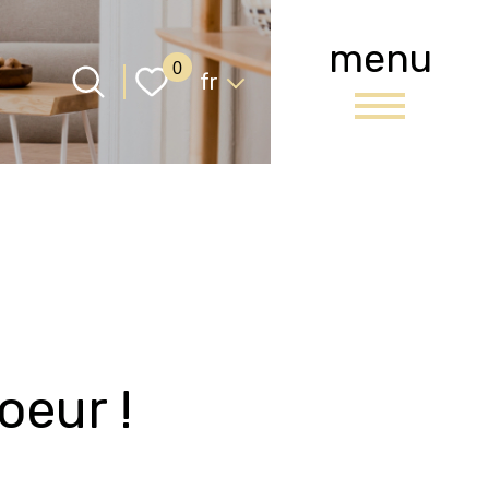
menu
Langue
0
fr
oeur !