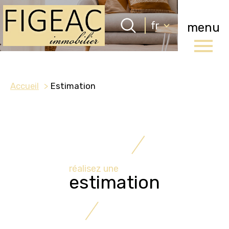
Langue
fr
menu
Langue
0
Accueil
fr
Accueil
Estimation
réalisez une
estimation