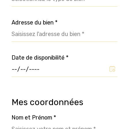
Adresse du bien *
Date de disponibilité *
Fieldset
Mes coordonnées
par
défaut
Nom et Prénom *