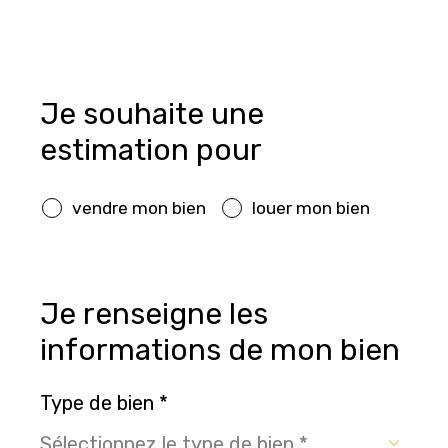
Fieldset
Je souhaite une
par
défaut
estimation pour
vendre mon bien
louer mon bien
Fieldset
Je renseigne les
par
défaut
informations de mon bien
Type de bien *
Sélectionnez le type de bien *