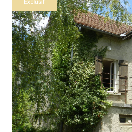
Exclusif
us
e