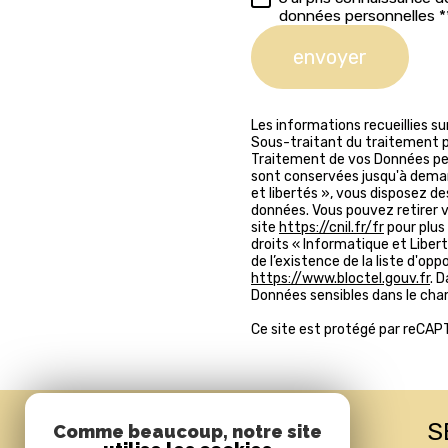
données personnelles *
envoyer
Les informations recueillies s
Sous-traitant du traitement po
Traitement de vos Données pers
sont conservées jusqu'à deman
et libertés », vous disposez de
données. Vous pouvez retirer
site
https://cnil.fr/fr
pour plus 
droits « Informatique et Liber
de l’existence de la liste d'op
https://www.bloctel.gouv.fr
. 
Données sensibles dans le champ
Ce site est protégé par reCAP
05 65 34 54 54
S
Comme beaucoup, notre site