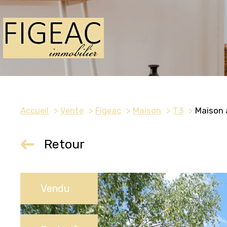
Accueil
Vente
Figeac
Maison
T3
Maison 
Retour
Vendu