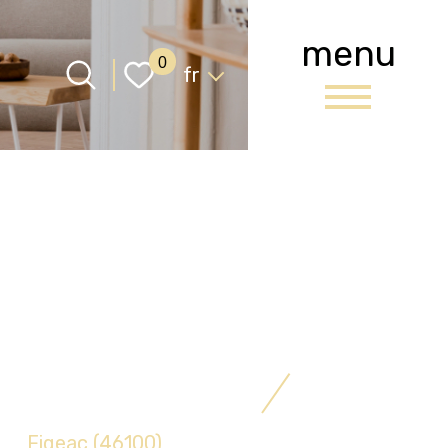
menu
Langue
0
fr
Figeac (46100)