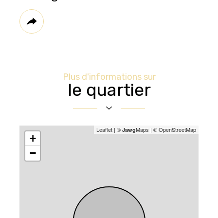
Plus
de
partage
Plus d'informations sur
le quartier
Leaflet
|
©
Maps
|
© OpenStreetMap
Jawg
+
−