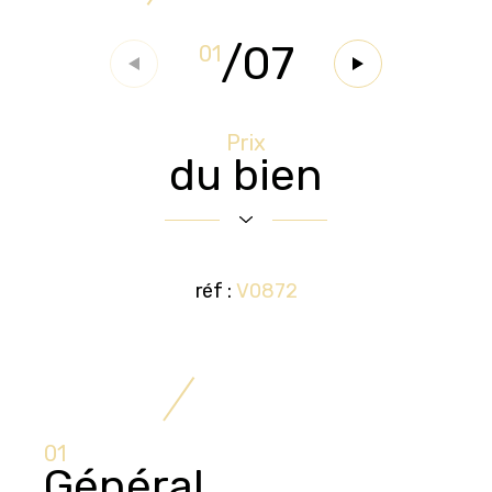
/
07
01
Prix
du bien
réf :
V0872
01
Général