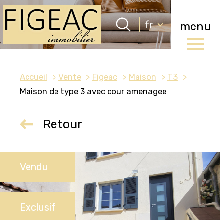
Langue
fr
menu
Langue
0
Accueil
fr
Accueil
Vente
Figeac
Maison
T3
Maison de type 3 avec cour amenagee
Retour
Vendu
Exclusif